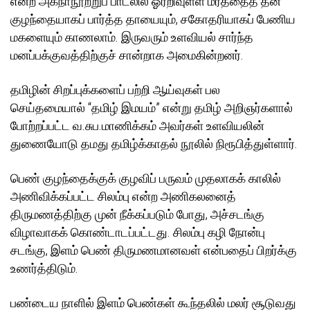
என்ற அகநாநூற்றுப் பாடலில் ஓரறிவுள்ள மரத்தைத் தன்
குழந்தையாகப் பார்த்த தாயையும், சகோதரியாகப் பேணிய
மகளையும் காணலாம். இருவரும் உளவியல் சார்ந்த
மனப்பக்குவத்திற்குச் சான்றாக அமைகின்றனர்.
தமிழின் சிறப்புக்களைப் பற்றி ஆய்வுகள் பல
செய்தமையால் “தமிழ் இமயம்” என்று தமிழ் அறிஞர்களால்
போற்றப்பட்ட வ.சுப.மாணிக்கம் அவர்கள் உளவியலின்
துணையோடு தமது தமிழ்க்காதல் நூலில் நிரூபித்துள்ளார்.
பெண் குழந்தைக்குக் குழவிப் பருவம் முதலாகக் காலில்
அணிவிக்கப்பட்ட சிலம்பு என்ற அணிகலனைத்
திருமணத்திற்கு முன் நீக்கப்படும் போது, அச்சடங்கு
விழாவாகக் கொண்டாடப்பட்டது. சிலம்பு கழி நோன்பு
சடங்கு, இளம் பெண் திருமணமானவள் என்பதைப் பிறர்க்கு
உணர்த்திடும்.
பண்டைய நாளில் இளம் பெண்கள் கூந்தலில் மலர் சூடுவது