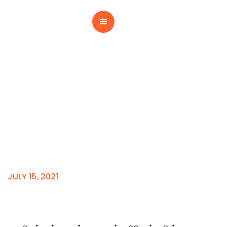
உளநலமும், தமிழ்
வளமும்
JULY 15, 2021